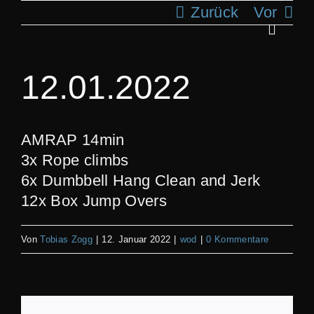
Zum
Zurück
Vor
Inhalt
Toggle
springen
Navigat
ANG
12.01.2022
KLA
AMRAP 14min
3x Rope climbs
T
6x Dumbbell Hang Clean and Jerk
12x Box Jump Overs
REC
Von
Tobias Zogg
|
12. Januar 2022
|
wod
|
0 Kommentare
S
BI