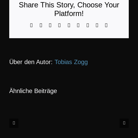
Share This Story, Choose Your
Platform!
KON
Facebook
LinkedIn
WhatsApp
Telegram
Tumblr
Pinterest
Vk
Xing
E-
Mail
Über den Autor:
Tobias Zogg
Ähnliche Beiträge
10-
08-