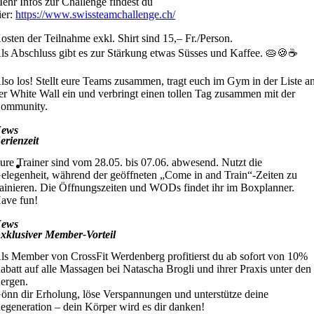
ehr Infos zur Challenge findest du
ier:
https://www.swissteamchallenge.ch/
osten der Teilnahme exkl. Shirt sind 15,– Fr./Person.
ls Abschluss gibt es zur Stärkung etwas Süsses und Kaffee. 🥧🍪☕
lso los! Stellt eure Teams zusammen, tragt euch im Gym in der Liste a
er White Wall ein und verbringt einen tollen Tag zusammen mit der
ommunity.
ews
erienzeit
ure Trainer sind vom 28.05. bis 07.06. abwesend. Nutzt die
elegenheit, während der geöffneten „Come in and Train“-Zeiten zu
rainieren. Die Öffnungszeiten und WODs findet ihr im Boxplanner.
ave fun!
ews
xklusiver Member-Vorteil
ls Member von CrossFit Werdenberg profitierst du ab sofort von 10%
abatt auf alle Massagen bei Natascha Brogli und ihrer Praxis unter den
ergen.
önn dir Erholung, löse Verspannungen und unterstütze deine
egeneration – dein Körper wird es dir danken!