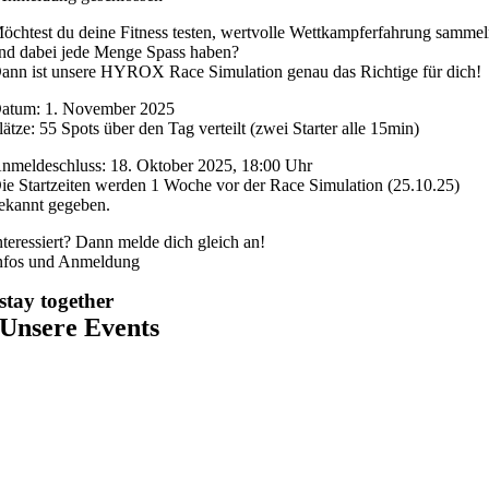
öchtest du deine Fitness testen, wertvolle Wettkampferfahrung samme
nd dabei jede Menge Spass haben?
ann ist unsere HYROX Race Simulation genau das Richtige für dich!
atum: 1. November 2025
lätze: 55 Spots über den Tag verteilt (zwei Starter alle 15min)
nmeldeschluss: 18. Oktober 2025, 18:00 Uhr
ie Startzeiten werden 1 Woche vor der Race Simulation (25.10.25)
ekannt gegeben.
nteressiert? Dann melde dich gleich an!
nfos und Anmeldung
stay together
Unsere Events