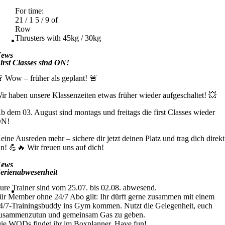
For time:
21 / 1 5 / 9 of
Row
Thrusters with 45kg / 30kg
ews
irst Classes sind ON!
 Wow – früher als geplant! 🚨
ir haben unsere Klassenzeiten etwas früher wieder aufgeschaltet! 💥
b dem 03. August sind montags und freitags die first Classes wieder
ON!
eine Ausreden mehr – sichere dir jetzt deinen Platz und trag dich direkt
in! 💪🔥 Wir freuen uns auf dich!
ews
erienabwesenheit
ure Trainer sind vom 25.07. bis 02.08. abwesend.
ür Member ohne 24/7 Abo gilt: Ihr dürft gerne zusammen mit einem
4/7-Trainingsbuddy ins Gym kommen. Nutzt die Gelegenheit, euch
usammenzutun und gemeinsam Gas zu geben.
ie WODs findet ihr im Boxplanner. Have fun!