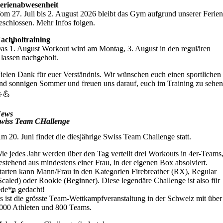
erienabwesenheit
om 27. Juli bis 2. August 2026 bleibt das Gym aufgrund unserer Ferie
eschlossen. Mehr Infos folgen.
achholtraining
as 1. August Workout wird am Montag, 3. August in den regulären
lassen nachgeholt.
ielen Dank für euer Verständnis. Wir wünschen euch einen sportlichen
nd sonnigen Sommer und freuen uns darauf, euch im Training zu sehen
️💪
ews
wiss Team CHallenge
m 20. Juni findet die diesjährige Swiss Team Challenge statt.
ie jedes Jahr werden über den Tag verteilt drei Workouts in 4er-Teams
estehend aus mindestens einer Frau, in der eigenen Box absolviert.
tarten kann Mann/Frau in den Kategorien Firebreather (RX), Regular
Scaled) oder Rookie (Beginner). Diese legendäre Challenge ist also für
ede*n gedacht!
s ist die grösste Team-Wettkampfveranstaltung in der Schweiz mit über
000 Athleten und 800 Teams.