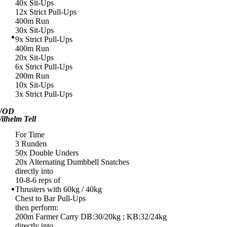
40x Sit-Ups
12x Strict Pull-Ups
400m Run
30x Sit-Ups
9x Strict Pull-Ups
400m Run
20x Sit-Ups
6x Strict Pull-Ups
200m Run
10x Sit-Ups
3x Strict Pull-Ups
WOD
ilhelm Tell
For Time
3 Runden
50x Double Unders
20x Alternating Dumbbell Snatches
directly into
10-8-6 reps of
Thrusters with 60kg / 40kg
Chest to Bar Pull-Ups
then perform:
200m Farmer Carry DB:30/20kg ; KB:32/24kg
directly into