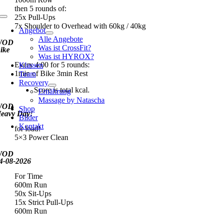
then 5 rounds of:
25x Pull-Ups
Toggle
7x Shoulder to Overhead with 60kg / 40kg
Navigation
Angebot
Alle Angebote
WOD
Was ist CrossFit?
ike
Was ist HYROX?
Every 4:00 for 5 rounds:
Klassen
1min of Bike 3min Rest
Team
Recovery
Score is total kcal.
Ernährung
Massage by Natascha
WOD
Shop
eavy Day!
Bilder
Kontakt
for load!
5×3 Power Clean
WOD
4-08-2026
For Time
600m Run
50x Sit-Ups
15x Strict Pull-Ups
600m Run