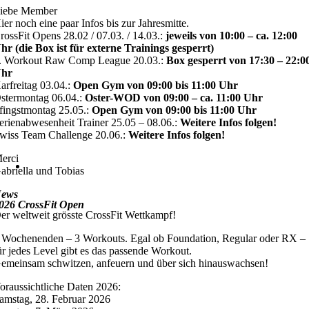
iebe Member
ier noch eine paar Infos bis zur Jahresmitte.
rossFit Opens 28.02 / 07.03. / 14.03.:
jeweils von 10:00 – ca. 12:00
hr (die Box ist für externe Trainings gesperrt)
. Workout Raw Comp League 20.03.:
Box gesperrt von 17:30 – 22:0
hr
arfreitag 03.04.:
Open Gym von 09:00 bis 11:00 Uhr
stermontag 06.04.:
Oster-WOD von 09:00 – ca. 11:00 Uhr
fingstmontag 25.05.:
Open Gym von 09:00 bis 11:00 Uhr
erienabwesenheit Trainer 25.05 – 08.06.:
Weitere Infos folgen!
wiss Team Challenge 20.06.:
Weitere Infos folgen!
erci
abriella und Tobias
ews
026 CrossFit Open
er weltweit grösste CrossFit Wettkampf!
 Wochenenden – 3 Workouts. Egal ob Foundation, Regular oder RX –
ür jedes Level gibt es das passende Workout.
emeinsam schwitzen, anfeuern und über sich hinauswachsen!
oraussichtliche Daten 2026:
amstag, 28. Februar 2026