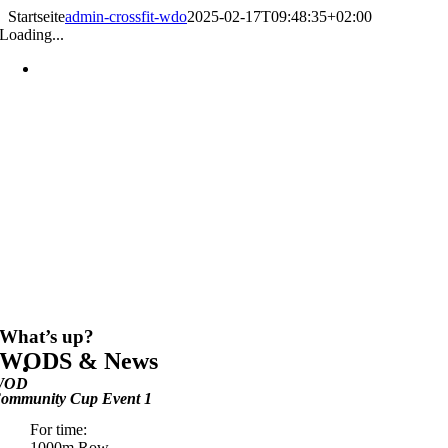
Zum
Startseite
admin-crossfit-wdo
2025-02-17T09:48:35+02:00
Inhalt
Loading...
springen
What’s up?
WODS & News
WOD
ommunity Cup Event 1
For time:
1000m Row