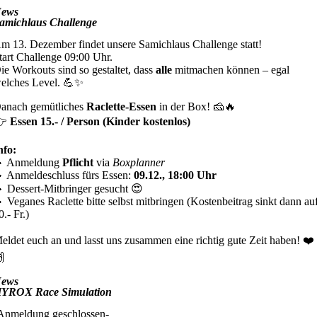
ews
amichlaus Challenge
m 13. Dezember findet unsere Samichlaus Challenge statt!
tart Challenge 09:00 Uhr.
ie Workouts sind so gestaltet, dass
alle
mitmachen können – egal
elches Level. 💪✨
anach gemütliches
Raclette-Essen
in der Box! 🧀🔥
👉
Essen 15.- / Person (Kinder kostenlos)
nfo:
 Anmeldung
Pflicht
via
Boxplanner
 Anmeldeschluss fürs Essen:
09.12., 18:00 Uhr
 Dessert-Mitbringer gesucht 😍
 Veganes Raclette bitte selbst mitbringen (Kostenbeitrag sinkt dann au
0.- Fr.)
eldet euch an und lasst uns zusammen eine richtig gute Zeit haben! ❤️

ews
YROX Race Simulation
Anmeldung geschlossen-