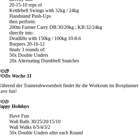
20-15-10 reps of
Kettlebell Swings with 32kg / 24kg
Handstand Push-Ups
then perform:
200m Farmer Carry DB:30/20kg ; KB:32/24kg
directly into
Deadlifts with 150kg / 100kg 10-8-6
Burpees 20-16-12
finaly 3 rounds of:
50x Double Unders
20x Alternating Dumbbell Snatches
WOD
ODs Woche 31
ährend der Trainerabwesenheit findet ihr die Workouts im Boxplanner
ave fun!
WOD
appy Holidays
Have Fun
Wall Balls 30/25/20/15/10
Wall Walks 6/5/4/3/2
50x Double Unders after each Round