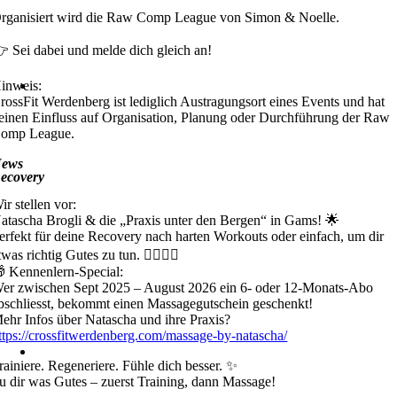
rganisiert wird die Raw Comp League von Simon & Noelle.
 Sei dabei und melde dich gleich an!
inweis:
rossFit Werdenberg ist lediglich Austragungsort eines Events und hat
einen Einfluss auf Organisation, Planung oder Durchführung der Raw
omp League.
ews
ecovery
ir stellen vor:
atascha Brogli & die „Praxis unter den Bergen“ in Gams! 🌟
erfekt für deine Recovery nach harten Workouts oder einfach, um dir
twas richtig Gutes zu tun. 💆‍♀️💆‍♂️
 Kennenlern-Special:
er zwischen Sept 2025 – August 2026 ein 6- oder 12-Monats-Abo
bschliesst, bekommt einen Massagegutschein geschenkt!
ehr Infos über Natascha und ihre Praxis?
ttps://crossfitwerdenberg.com/massage-by-natascha/
rainiere. Regeneriere. Fühle dich besser. ✨
u dir was Gutes – zuerst Training, dann Massage!