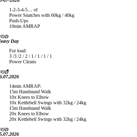
0-07-2026
1-2-3-4-5… of
Power Snatches with 60kg / 40kg
Push-Ups
10min AMRAP
WOD
eavy Day
For load:
3 /3 /2 / 2 / 1 / 1 / 1 / 1
Power Cleans
WOD
6.07.2026
14min AMRAP:
15m Handstand Walk
10x Knees to Elbow
10x Kettlebell Swings with 32kg / 24kg
15m Handstand Walk
20x Knees to Elbow
20x Kettlebell Swings with 32kg / 24kg
WOD
5.07.2026