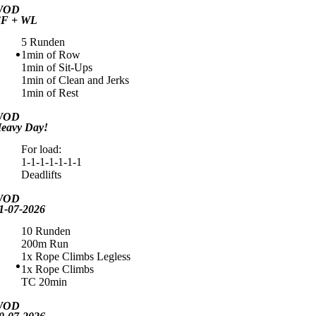
WOD
F + WL
5 Runden
1min of Row
1min of Sit-Ups
1min of Clean and Jerks
1min of Rest
WOD
eavy Day!
For load:
1-1-1-1-1-1-1
Deadlifts
WOD
1-07-2026
10 Runden
200m Run
1x Rope Climbs Legless
1x Rope Climbs
TC 20min
WOD