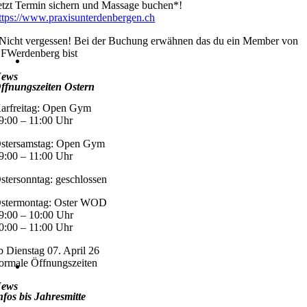
etzt Termin sichern und Massage buchen*!
ttps://www.praxisunterdenbergen.ch
Nicht vergessen! Bei der Buchung erwähnen das du ein Member von
FWerdenberg bist
ews
ffnungszeiten Ostern
arfreitag: Open Gym
9:00 – 11:00 Uhr
stersamstag: Open Gym
9:00 – 11:00 Uhr
stersonntag: geschlossen
stermontag: Oster WOD
9:00 – 10:00 Uhr
0:00 – 11:00 Uhr
b Dienstag 07. April 26
ormale Öffnungszeiten
ews
nfos bis Jahresmitte