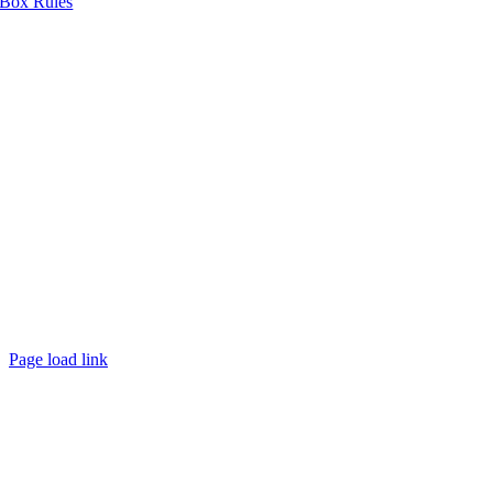
Box Rules
Page load link
Nach
oben