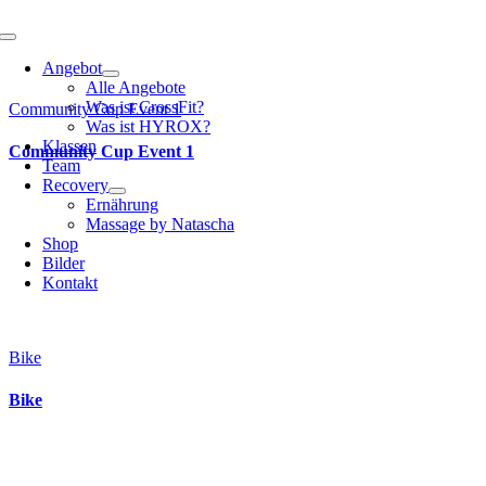
Toggle
Navigation
Angebot
Alle Angebote
Was ist CrossFit?
Community Cup Event 1
Was ist HYROX?
Klassen
Community Cup Event 1
Team
Recovery
Ernährung
Massage by Natascha
Shop
Bilder
Kontakt
Bike
Bike