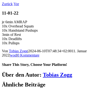
Zum
Zurück
Vor
Inhalt
springen
11-01-22
je 6min AMRAP
10x Overhead Squats
10x Handstand Pushups
3min of Rest
10x Deadlifts
10x Pullups
Von
Tobias Zogg
|
2024-06-10T07:48:34+02:00
11. Januar
2022
|
wod
|
0 Kommentare
Share This Story, Choose Your Platform!
Facebook
LinkedIn
WhatsApp
Telegram
Tumblr
Pinterest
Vk
Xing
E-
Über den Autor:
Tobias Zogg
Mail
Ähnliche Beiträge