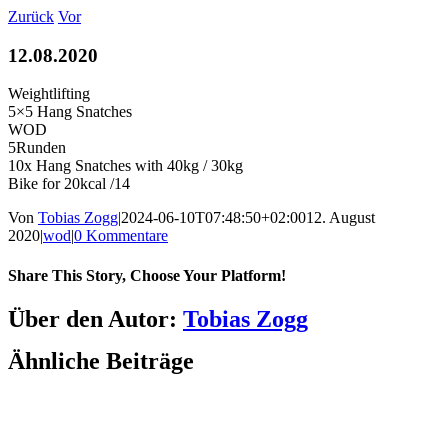
Zum
Zurück
Vor
Inhalt
springen
12.08.2020
Weightlifting
5×5 Hang Snatches
WOD
5Runden
10x Hang Snatches with 40kg / 30kg
Bike for 20kcal /14
Von
Tobias Zogg
|
2024-06-10T07:48:50+02:00
12. August
2020
|
wod
|
0 Kommentare
Share This Story, Choose Your Platform!
Facebook
LinkedIn
WhatsApp
Telegram
Tumblr
Pinterest
Vk
Xing
E-
Über den Autor:
Tobias Zogg
Mail
Ähnliche Beiträge