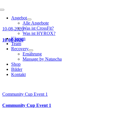
Toggle
Navigation
Angebot
Alle Angebote
Was ist CrossFit?
10-08-2026
Was ist HYROX?
Klassen
10-08-2026
Team
Recovery
Ernährung
Massage by Natascha
Shop
Bilder
Kontakt
Community Cup Event 1
Community Cup Event 1