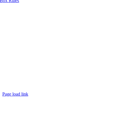
Box Rules
Page load link
Nach
oben