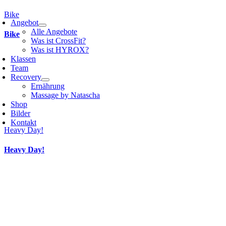
Bike
Angebot
Alle Angebote
Bike
Was ist CrossFit?
Was ist HYROX?
Klassen
Team
Recovery
Ernährung
Massage by Natascha
Shop
Bilder
Kontakt
Heavy Day!
Heavy Day!