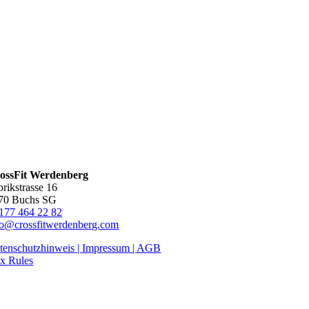
ossFit Werdenberg
brikstrasse 16
70 Buchs SG
177 464 22 82
fo@crossfitwerdenberg.com
tenschutzhinweis | Impressum
| AGB
x Rules