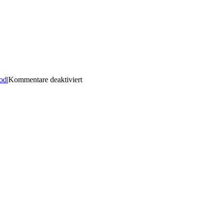
für
od
|
Kommentare deaktiviert
12-
05-
2026