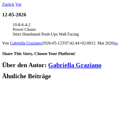
Zum
Zurück
Vor
Inhalt
springen
12-05-2026
10-8-6-4-2
Power Cleans
Strict Handstand Push-Ups Wall Facing
Von
Gabriella Graziano
|
2026-05-12T07:42:44+02:00
12. Mai 2026
|
w
Share This Story, Choose Your Platform!
Facebook
LinkedIn
WhatsApp
Telegram
Tumblr
Pinterest
Vk
Xing
E-
Über den Autor:
Gabriella Graziano
Mail
Ähnliche Beiträge