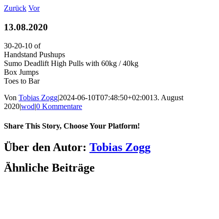
Zum
Zurück
Vor
Inhalt
springen
13.08.2020
30-20-10 of
Handstand Pushups
Sumo Deadlift High Pulls with 60kg / 40kg
Box Jumps
Toes to Bar
Von
Tobias Zogg
|
2024-06-10T07:48:50+02:00
13. August
2020
|
wod
|
0 Kommentare
Share This Story, Choose Your Platform!
Facebook
LinkedIn
WhatsApp
Telegram
Tumblr
Pinterest
Vk
Xing
E-
Über den Autor:
Tobias Zogg
Mail
Ähnliche Beiträge