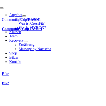
Toggle
Navigation
Angebot
Alle Angebote
Community Cup Event 1
Was ist CrossFit?
Was ist HYROX?
Community Cup Event 1
Klassen
Team
Recovery
Ernährung
Massage by Natascha
Shop
Bilder
Kontakt
Bike
Bike