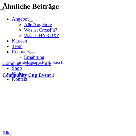
Ähnliche Beiträge
Toggle
Navigation
Angebot
Alle Angebote
Was ist CrossFit?
Was ist HYROX?
Klassen
Team
Recovery
Ernährung
Massage by Natascha
Community Cup Event 1
Shop
Bilder
Community Cup Event 1
Kontakt
Bike