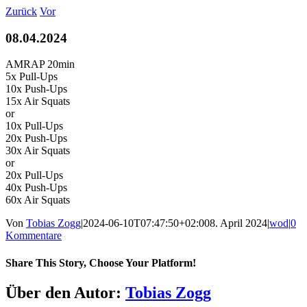
Zum
Zurück
Vor
Inhalt
springen
08.04.2024
AMRAP 20min
5x Pull-Ups
10x Push-Ups
15x Air Squats
or
10x Pull-Ups
20x Push-Ups
30x Air Squats
or
20x Pull-Ups
40x Push-Ups
60x Air Squats
Von
Tobias Zogg
|
2024-06-10T07:47:50+02:00
8. April 2024
|
wod
|
0
Kommentare
Share This Story, Choose Your Platform!
Facebook
LinkedIn
WhatsApp
Telegram
Tumblr
Pinterest
Vk
Xing
E-
Über den Autor:
Tobias Zogg
Mail