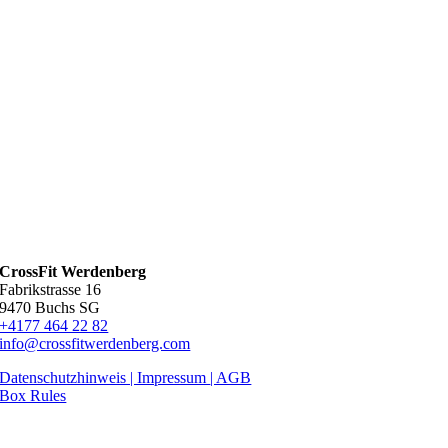
CrossFit Werdenberg
Fabrikstrasse 16
9470 Buchs SG
+4177 464 22 82
info@crossfitwerdenberg.com
Datenschutzhinweis | Impressum
| AGB
Box Rules