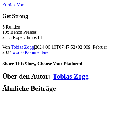
Zum
Zurück
Vor
Inhalt
springen
Get Strong
5 Runden
10x Bench Presses
2 – 3 Rope Climbs LL
Von
Tobias Zogg
|
2024-06-10T07:47:52+02:00
9. Februar
2024
|
wod
|
0 Kommentare
Share This Story, Choose Your Platform!
Facebook
LinkedIn
WhatsApp
Telegram
Tumblr
Pinterest
Vk
Xing
E-
Über den Autor:
Tobias Zogg
Mail
Ähnliche Beiträge