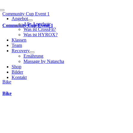
Toggle
Community Cup Event 1
Navigation
Angebot
Alle Angebote
Community Cup Event 1
Was ist CrossFit?
Was ist HYROX?
Klassen
Team
Recovery
Ernährung
Massage by Natascha
Shop
Bilder
Kontakt
Bike
Bike