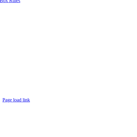
Box Rules
Page load link
Nach
oben