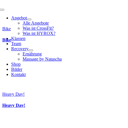
Toggle
Navigation
Angebot
Alle Angebote
Was ist CrossFit?
Bike
Was ist HYROX?
Klassen
Bike
Team
Recovery
Ernährung
Massage by Natascha
Shop
Bilder
Kontakt
Heavy Day!
Heavy Day!