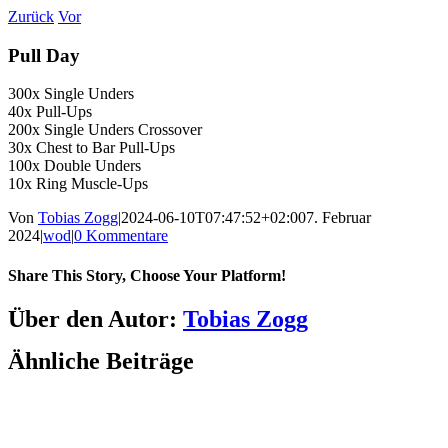
Zum
Zurück
Vor
Inhalt
springen
Pull Day
300x Single Unders
40x Pull-Ups
200x Single Unders Crossover
30x Chest to Bar Pull-Ups
100x Double Unders
10x Ring Muscle-Ups
Von
Tobias Zogg
|
2024-06-10T07:47:52+02:00
7. Februar
2024
|
wod
|
0 Kommentare
Share This Story, Choose Your Platform!
Facebook
LinkedIn
WhatsApp
Telegram
Tumblr
Pinterest
Vk
Xing
E-
Über den Autor:
Tobias Zogg
Mail
Ähnliche Beiträge