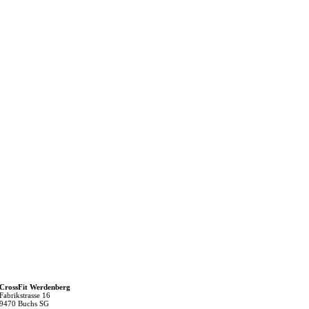
CrossFit Werdenberg
Fabrikstrasse 16
9470 Buchs SG