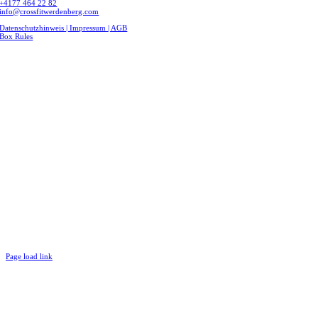
+4177 464 22 82
info@crossfitwerdenberg.com
Datenschutzhinweis | Impressum
| AGB
Box Rules
Page load link
Nach
oben