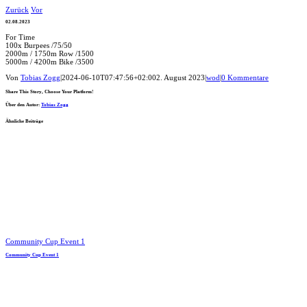
Zum
Zurück
Vor
Inhalt
02.08.2023
springen
For Time
100x Burpees /75/50
2000m / 1750m Row /1500
5000m / 4200m Bike /3500
Von
Tobias Zogg
|
2024-06-10T07:47:56+02:00
2. August 2023
|
wod
|
0 Kommentare
Share This Story, Choose Your Platform!
Facebook
LinkedIn
WhatsApp
Telegram
Tumblr
Pinterest
Vk
Xing
E-
Über den Autor:
Tobias Zogg
Mail
Ähnliche Beiträge
Community Cup Event 1
Community Cup Event 1