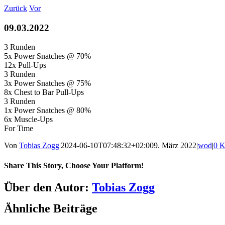
Zum
Zurück
Vor
Inhalt
springen
09.03.2022
3 Runden
5x Power Snatches @ 70%
12x Pull-Ups
3 Runden
3x Power Snatches @ 75%
8x Chest to Bar Pull-Ups
3 Runden
1x Power Snatches @ 80%
6x Muscle-Ups
For Time
Von
Tobias Zogg
|
2024-06-10T07:48:32+02:00
9. März 2022
|
wod
|
0 
Share This Story, Choose Your Platform!
Facebook
LinkedIn
WhatsApp
Telegram
Tumblr
Pinterest
Vk
Xing
E-
Über den Autor:
Tobias Zogg
Mail
Ähnliche Beiträge