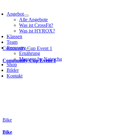
Angebot
Alle Angebote
Was ist CrossFit?
Was ist HYROX?
Klassen
Team
Recovery
Community Cup Event 1
Ernährung
Massage by Natascha
Community Cup Event 1
Shop
Bilder
Kontakt
Bike
Bike