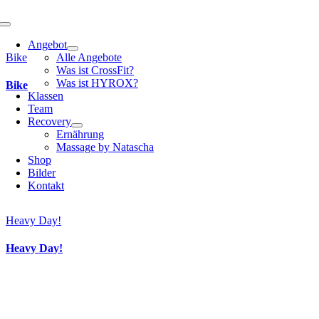
Toggle
Navigation
Angebot
Bike
Alle Angebote
Was ist CrossFit?
Was ist HYROX?
Bike
Klassen
Team
Recovery
Ernährung
Massage by Natascha
Shop
Bilder
Kontakt
Heavy Day!
Heavy Day!