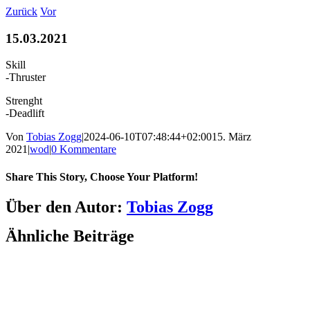
Zum
Zurück
Vor
Inhalt
springen
15.03.2021
Skill
-Thruster
Strenght
-Deadlift
Von
Tobias Zogg
|
2024-06-10T07:48:44+02:00
15. März
2021
|
wod
|
0 Kommentare
Share This Story, Choose Your Platform!
Facebook
LinkedIn
WhatsApp
Telegram
Tumblr
Pinterest
Vk
Xing
E-
Über den Autor:
Tobias Zogg
Mail
Ähnliche Beiträge