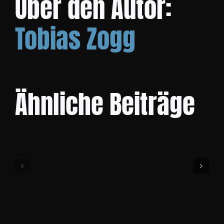
Über den Autor:
Tobias Zogg
KONTAKT
Ähnliche Beiträge
Community
Cup
Bike
Event
1