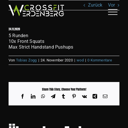
Zum
Zurück
Vor
Inhalt
springen
Toggle
Naviga
24.11.2020
ANGEBOT
5 Runden
10x Front Squats
Max Strict Handstand Pushups
KLASSEN
Von
Tobias Zogg
|
24. November 2020
|
wod
|
0 Kommentare
TEAM
RECOVERY
Share This Story, Choose Your Platform!
Facebook
LinkedIn
WhatsApp
Telegram
Tumblr
Pinterest
Vk
Xing
E-
Mail
SHOP
BILDER