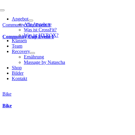
Toggle
Navigation
Angebot
Alle Angebote
Community Cup Event 1
Was ist CrossFit?
Was ist HYROX?
Community Cup Event 1
Klassen
Team
Recovery
Ernährung
Massage by Natascha
Shop
Bilder
Kontakt
Bike
Bike