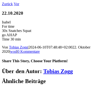
Zum
Zurück
Vor
Inhalt
springen
22.10.2020
Isabel
For time
30x Snatches Squat
go AHAP
Time 30 min
Von
Tobias Zogg
|
2024-06-10T07:48:48+02:00
22. Oktober
2020
|
wod
|
0 Kommentare
Share This Story, Choose Your Platform!
Facebook
LinkedIn
WhatsApp
Telegram
Tumblr
Pinterest
Vk
Xing
E-
Über den Autor:
Tobias Zogg
Mail
Ähnliche Beiträge