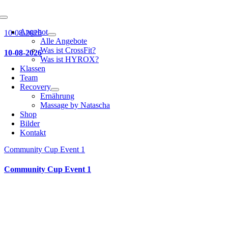
Toggle
Navigation
Angebot
10-08-2026
Alle Angebote
Was ist CrossFit?
10-08-2026
Was ist HYROX?
Klassen
Team
Recovery
Ernährung
Massage by Natascha
Shop
Bilder
Kontakt
Community Cup Event 1
Community Cup Event 1