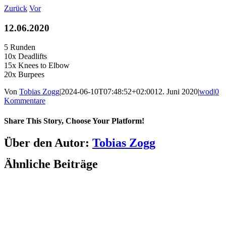
Zum
Zurück
Vor
Inhalt
springen
12.06.2020
5 Runden
10x Deadlifts
15x Knees to Elbow
20x Burpees
Von
Tobias Zogg
|
2024-06-10T07:48:52+02:00
12. Juni 2020
|
wod
|
0
Kommentare
Share This Story, Choose Your Platform!
Facebook
LinkedIn
WhatsApp
Telegram
Tumblr
Pinterest
Vk
Xing
E-
Über den Autor:
Tobias Zogg
Mail
Ähnliche Beiträge