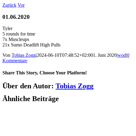
Zum
Zurück
Vor
Inhalt
springen
01.06.2020
Tyler
5 rounds for time
7x Muscleups
21x Sumo Deadlift High Pulls
Von
Tobias Zogg
|
2024-06-10T07:48:52+02:00
1. Juni 2020
|
wod
|
0
Kommentare
Share This Story, Choose Your Platform!
Facebook
LinkedIn
WhatsApp
Telegram
Tumblr
Pinterest
Vk
Xing
E-
Über den Autor:
Tobias Zogg
Mail
Ähnliche Beiträge