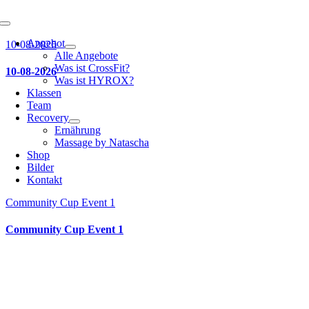
Toggle
Navigation
Angebot
10-08-2026
Alle Angebote
Was ist CrossFit?
10-08-2026
Was ist HYROX?
Klassen
Team
Recovery
Ernährung
Massage by Natascha
Shop
Bilder
Kontakt
Community Cup Event 1
Community Cup Event 1