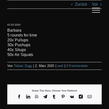
Zum
Zurück
Vor
Inhalt
springen
Toggle
Navigat
02.03.2020
AN
Barbara
5 rounds for time
20x Pullups
KL
30x Pushups
40x Situps
50x Air Squats
T
Von
Tobias Zogg
|
2. März 2020
|
wod
|
0 Kommentare
REC
S
Share This Story, Choose Your Platform!
Facebook
LinkedIn
WhatsApp
Telegram
Tumblr
Pinterest
Vk
Xing
E-
Mail
BI