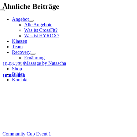
Ähnliche Beiträge
Toggle
Navigation
Angebot
Alle Angebote
Was ist CrossFit?
Was ist HYROX?
Klassen
Team
Recovery
Ernährung
Massage by Natascha
10-08-2026
Shop
Bilder
10-08-2026
Kontakt
Community Cup Event 1