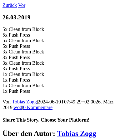
Zum
Zurück
Vor
Inhalt
springen
26.03.2019
5x Clean from Block
5x Push Press
5x Clean from Block
5x Push Press
3x Clean from Block
3x Push Press
3x Clean from Block
3x Push Press
1x Clean from Block
1x Push Press
1x Clean from Block
1x Push Press
Von
Tobias Zogg
|
2024-06-10T07:49:29+02:00
26. März
2019
|
wod
|
0 Kommentare
Share This Story, Choose Your Platform!
Facebook
LinkedIn
WhatsApp
Telegram
Tumblr
Pinterest
Vk
Xing
E-
Über den Autor:
Tobias Zogg
Mail