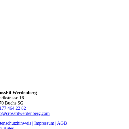
ossFit Werdenberg
brikstrasse 16
70 Buchs SG
177 464 22 82
fo@crossfitwerdenberg.com
tenschutzhinweis | Impressum
| AGB
x Rules