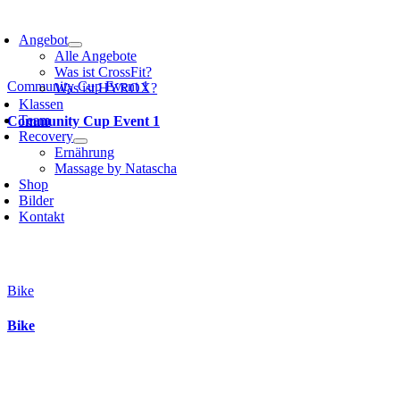
Angebot
Alle Angebote
Was ist CrossFit?
Community Cup Event 1
Was ist HYROX?
Klassen
Team
Community Cup Event 1
Recovery
Ernährung
Massage by Natascha
Shop
Bilder
Kontakt
Bike
Bike