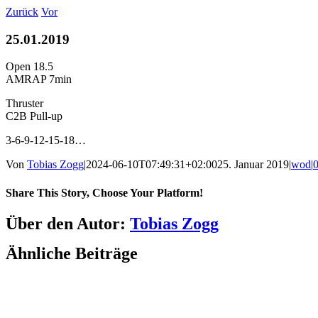
Zum
Zurück
Vor
Inhalt
springen
25.01.2019
Open 18.5
AMRAP 7min
Thruster
C2B Pull-up
3-6-9-12-15-18…
Von
Tobias Zogg
|
2024-06-10T07:49:31+02:00
25. Januar 2019
|
wod
|
Share This Story, Choose Your Platform!
Facebook
LinkedIn
WhatsApp
Telegram
Tumblr
Pinterest
Vk
Xing
E-
Über den Autor:
Tobias Zogg
Mail
Ähnliche Beiträge