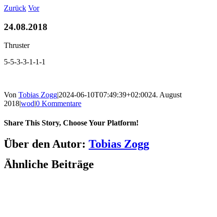
Zum
Zurück
Vor
Inhalt
springen
24.08.2018
Thruster
5-5-3-3-1-1-1
Von
Tobias Zogg
|
2024-06-10T07:49:39+02:00
24. August
2018
|
wod
|
0 Kommentare
Share This Story, Choose Your Platform!
Facebook
LinkedIn
WhatsApp
Telegram
Tumblr
Pinterest
Vk
Xing
E-
Über den Autor:
Tobias Zogg
Mail
Ähnliche Beiträge