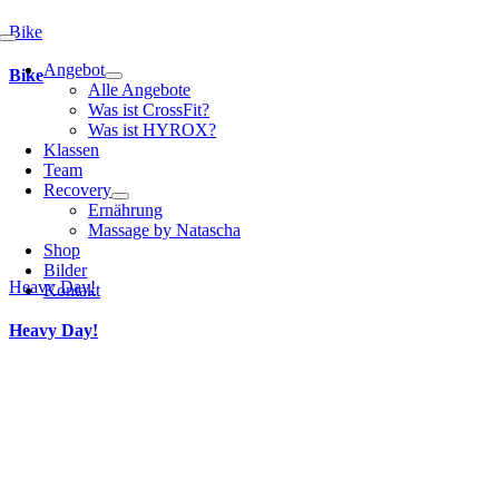
Bike
Toggle
Navigation
Angebot
Bike
Alle Angebote
Was ist CrossFit?
Was ist HYROX?
Klassen
Team
Recovery
Ernährung
Massage by Natascha
Shop
Bilder
Heavy Day!
Kontakt
Heavy Day!