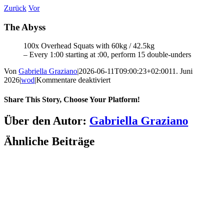
Zum
Zurück
Vor
Inhalt
springen
The Abyss
100x Overhead Squats with 60kg / 42.5kg
– Every 1:00 starting at :00, perform 15 double-unders
Von
Gabriella Graziano
|
2026-06-11T09:00:23+02:00
11. Juni
für
2026
|
wod
|
Kommentare deaktiviert
The
Abyss
Share This Story, Choose Your Platform!
Facebook
LinkedIn
WhatsApp
Telegram
Tumblr
Pinterest
Vk
Xing
E-
Über den Autor:
Gabriella Graziano
Mail
Ähnliche Beiträge