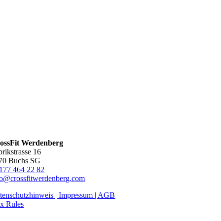
ossFit Werdenberg
brikstrasse 16
70 Buchs SG
177 464 22 82
fo@crossfitwerdenberg.com
tenschutzhinweis | Impressum
| AGB
x Rules