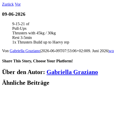
Zum
Zurück
Vor
Inhalt
springen
09-06-2026
9-15-21 of
Pull-Ups
Thrusters with 45kg / 30kg
Rest 3-5min
1x Thrusters Build up to Haevy rep
Von
Gabriella Graziano
|
2026-06-09T07:53:06+02:00
9. Juni 2026
|
wo
Share This Story, Choose Your Platform!
Facebook
LinkedIn
WhatsApp
Telegram
Tumblr
Pinterest
Vk
Xing
E-
Über den Autor:
Gabriella Graziano
Mail
Ähnliche Beiträge