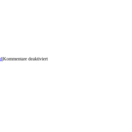
für
d
|
Kommentare deaktiviert
09-
06-
2026