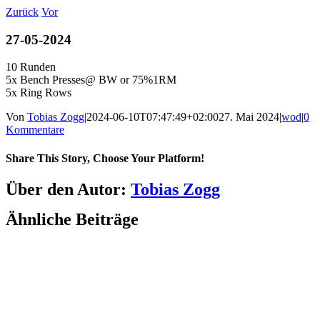
Zum
Zurück
Vor
Inhalt
springen
27-05-2024
10 Runden
5x Bench Presses@ BW or 75%1RM
5x Ring Rows
Von
Tobias Zogg
|
2024-06-10T07:47:49+02:00
27. Mai 2024
|
wod
|
0
Kommentare
Share This Story, Choose Your Platform!
Facebook
LinkedIn
WhatsApp
Telegram
Tumblr
Pinterest
Vk
Xing
E-
Über den Autor:
Tobias Zogg
Mail
Ähnliche Beiträge