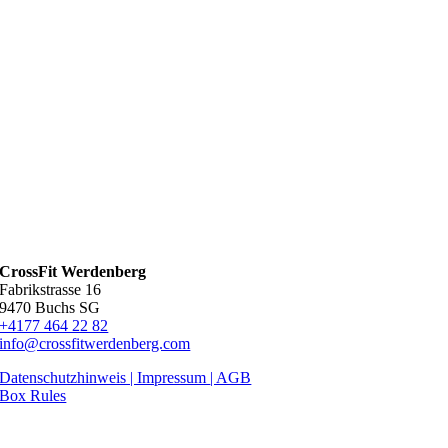
CrossFit Werdenberg
Fabrikstrasse 16
9470 Buchs SG
+4177 464 22 82
info@crossfitwerdenberg.com
Datenschutzhinweis | Impressum
| AGB
Box Rules