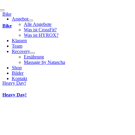
Toggle
Bike
Navigation
Angebot
Alle Angebote
Bike
Was ist CrossFit?
Was ist HYROX?
Klassen
Team
Recovery
Ernährung
Massage by Natascha
Shop
Bilder
Kontakt
Heavy Day!
Heavy Day!