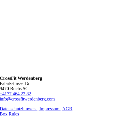
CrossFit Werdenberg
Fabrikstrasse 16
9470 Buchs SG
+4177 464 22 82
info@crossfitwerdenberg.com
Datenschutzhinweis | Impressum
| AGB
Box Rules