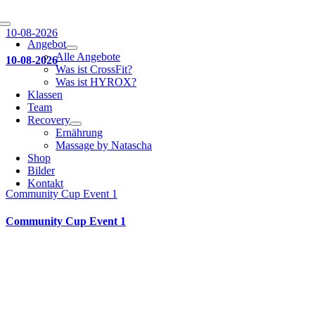
Toggle
10-08-2026
Navigation
Angebot
Alle Angebote
10-08-2026
Was ist CrossFit?
Was ist HYROX?
Klassen
Team
Recovery
Ernährung
Massage by Natascha
Shop
Bilder
Kontakt
Community Cup Event 1
Community Cup Event 1