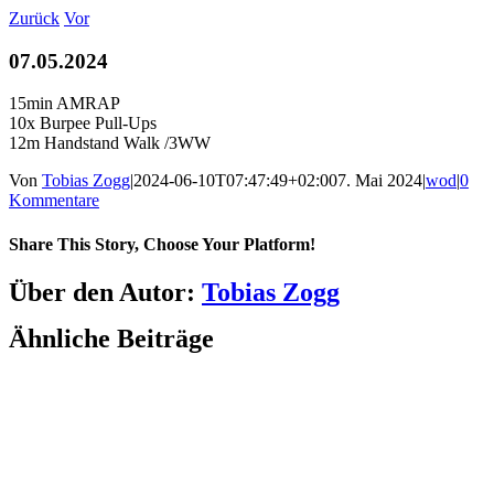
Zum
Zurück
Vor
Inhalt
springen
07.05.2024
15min AMRAP
10x Burpee Pull-Ups
12m Handstand Walk /3WW
Von
Tobias Zogg
|
2024-06-10T07:47:49+02:00
7. Mai 2024
|
wod
|
0
Kommentare
Share This Story, Choose Your Platform!
Facebook
LinkedIn
WhatsApp
Telegram
Tumblr
Pinterest
Vk
Xing
E-
Über den Autor:
Tobias Zogg
Mail
Ähnliche Beiträge