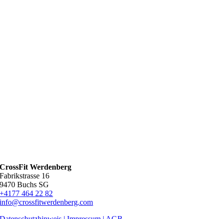
CrossFit Werdenberg
Fabrikstrasse 16
9470 Buchs SG
+4177 464 22 82
info@crossfitwerdenberg.com
Datenschutzhinweis | Impressum
| AGB