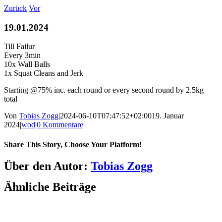
Zum
Zurück
Vor
Inhalt
springen
19.01.2024
Till Failur
Every 3min
10x Wall Balls
1x Squat Cleans and Jerk
Starting @75% inc. each round or every second round by 2.5kg
total
Von
Tobias Zogg
|
2024-06-10T07:47:52+02:00
19. Januar
2024
|
wod
|
0 Kommentare
Share This Story, Choose Your Platform!
Facebook
LinkedIn
WhatsApp
Telegram
Tumblr
Pinterest
Vk
Xing
E-
Über den Autor:
Tobias Zogg
Mail
Ähnliche Beiträge