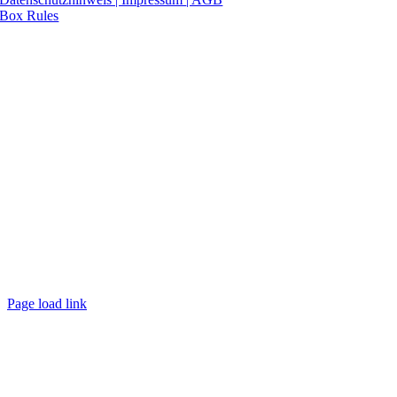
Box Rules
Page load link
Nach
oben