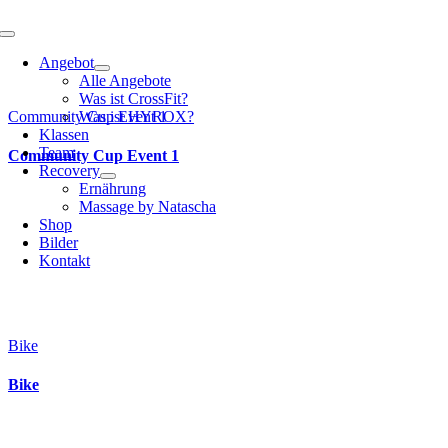
Toggle
Navigation
Angebot
Alle Angebote
Was ist CrossFit?
Community Cup Event 1
Was ist HYROX?
Klassen
Team
Community Cup Event 1
Recovery
Ernährung
Massage by Natascha
Shop
Bilder
Kontakt
Bike
Bike