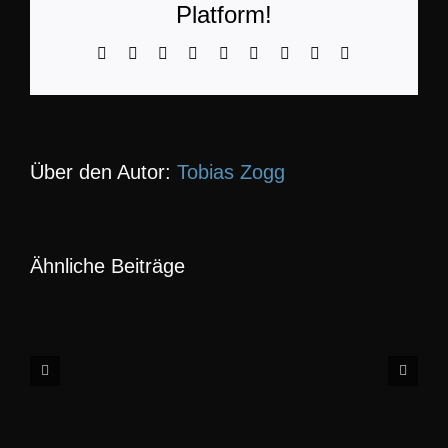
Platform!
KON
Facebook
LinkedIn
WhatsApp
Telegram
Tumblr
Pinterest
Vk
Xing
E-
Mail
Über den Autor:
Tobias Zogg
Ähnliche Beiträge
10-
08-
2026