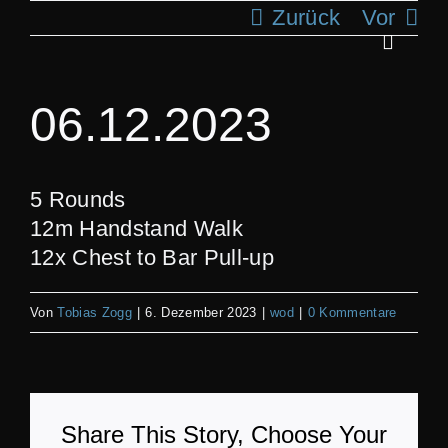
Zum
Zurück
Vor
Inhalt
Toggle
springen
Navigat
ANG
06.12.2023
KLA
5 Rounds
12m Handstand Walk
T
12x Chest to Bar Pull-up
REC
Von
Tobias Zogg
|
6. Dezember 2023
|
wod
|
0 Kommentare
S
Share This Story, Choose Your
BI