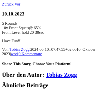
Zum
Zurück
Vor
Inhalt
springen
10.10.2023
5 Rounds
10x Front Squats@ 65%
Front Lever hold 20-30sec
Have Fun!!!
Von
Tobias Zogg
|
2024-06-10T07:47:55+02:00
10. Oktober
2023
|
wod
|
0 Kommentare
Share This Story, Choose Your Platform!
Facebook
LinkedIn
WhatsApp
Telegram
Tumblr
Pinterest
Vk
Xing
E-
Über den Autor:
Tobias Zogg
Mail
Ähnliche Beiträge