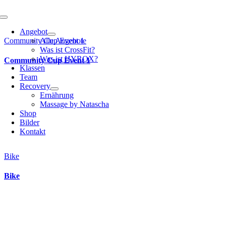
Toggle
Navigation
Angebot
Community Cup Event 1
Alle Angebote
Was ist CrossFit?
Was ist HYROX?
Community Cup Event 1
Klassen
Team
Recovery
Ernährung
Massage by Natascha
Shop
Bilder
Kontakt
Bike
Bike