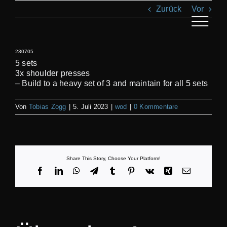
Zum
Zurück
Vor
Inhalt
springen
Toggle
Navigat
230705
AN
5 sets
3x shoulder presses
– Build to a heavy set of 3 and maintain for all 5 sets
KL
Von
Tobias Zogg
|
5. Juli 2023
|
wod
|
0 Kommentare
T
REC
Share This Story, Choose Your Platform!
Facebook
LinkedIn
WhatsApp
Telegram
Tumblr
Pinterest
Vk
Xing
E-
Mail
S
BI