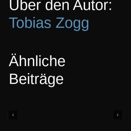
Über den Autor:
KO
Tobias Zogg
Ähnliche
Beiträge
Bike