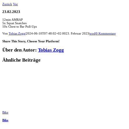
Zum
Zurück
Vor
Inhalt
springen
23.02.2023
12min AMRAP
5x Squat Snatches
10x Chest to Bar Pull-Ups
Von
Tobias Zogg
|
2024-06-10T07:48:02+02:00
23. Februar 2023
|
wod
|
0 Kommentare
Share This Story, Choose Your Platform!
Facebook
LinkedIn
WhatsApp
Telegram
Tumblr
Pinterest
Vk
Xing
E-
Über den Autor:
Tobias Zogg
Mail
Ähnliche Beiträge
Bike
Bike