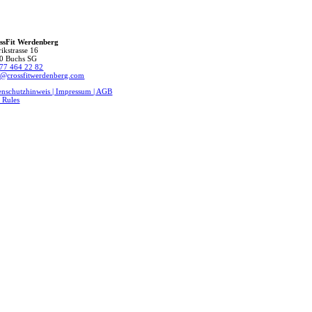
ssFit Werdenberg
ikstrasse 16
0 Buchs SG
77 464 22 82
o@crossfitwerdenberg.com
enschutzhinweis | Impressum
| AGB
 Rules