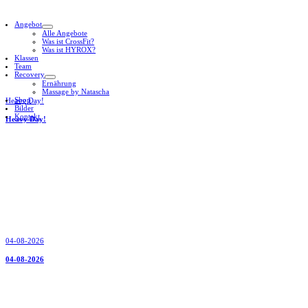
Angebot
Alle Angebote
Was ist CrossFit?
Was ist HYROX?
Klassen
Team
Recovery
Ernährung
Massage by Natascha
Shop
Heavy Day!
Bilder
Kontakt
Heavy Day!
04-08-2026
04-08-2026