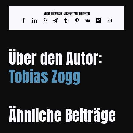
Share This Story, Choose Your Platform!
KONTAKT
Facebook
LinkedIn
WhatsApp
Telegram
Tumblr
Pinterest
Vk
Xing
E-
Mail
Über den Autor:
Tobias Zogg
Ähnliche Beiträge