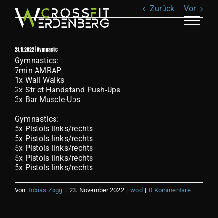
Zum
Zurück
Vor
Inhalt
springen
Toggle
Naviga
23.11.2022 | Gymnastic
ANGEBOT
Gymnastics:
7min AMRAP
1x Wall Walks
KLASSEN
2x Strict Handstand Push-Ups
3x Bar Muscle-Ups
TEAM
Gymnastics:
5x Pistols links/rechts
5x Pistols links/rechts
RECOVERY
5x Pistols links/rechts
5x Pistols links/rechts
5x Pistols links/rechts
SHOP
Von
Tobias Zogg
|
23. November 2022
|
wod
|
0 Kommentare
BILDER