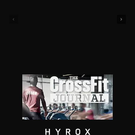
Community
10-
Cup
08-
Event
2026
1