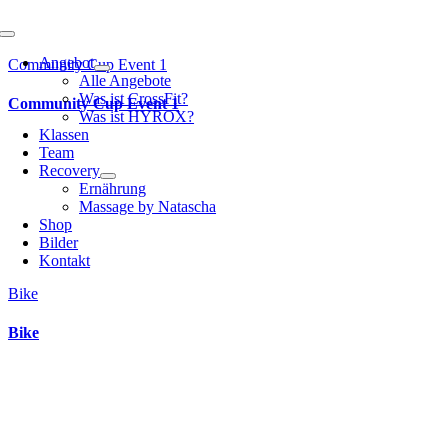
Toggle
Navigation
Angebot
Community Cup Event 1
Alle Angebote
Was ist CrossFit?
Community Cup Event 1
Was ist HYROX?
Klassen
Team
Recovery
Ernährung
Massage by Natascha
Shop
Bilder
Kontakt
Bike
Bike