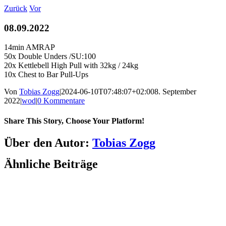
Zum
Zurück
Vor
Inhalt
springen
08.09.2022
14min AMRAP
50x Double Unders /SU:100
20x Kettlebell High Pull with 32kg / 24kg
10x Chest to Bar Pull-Ups
Von
Tobias Zogg
|
2024-06-10T07:48:07+02:00
8. September
2022
|
wod
|
0 Kommentare
Share This Story, Choose Your Platform!
Facebook
LinkedIn
WhatsApp
Telegram
Tumblr
Pinterest
Vk
Xing
E-
Über den Autor:
Tobias Zogg
Mail
Ähnliche Beiträge