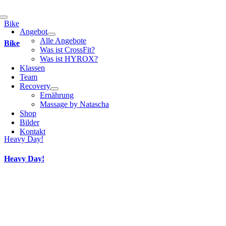
Toggle
Bike
Navigation
Angebot
Alle Angebote
Bike
Was ist CrossFit?
Was ist HYROX?
Klassen
Team
Recovery
Ernährung
Massage by Natascha
Shop
Bilder
Kontakt
Heavy Day!
Heavy Day!