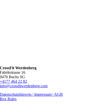
CrossFit Werdenberg
Fabrikstrasse 16
9470 Buchs SG
+4177 464 22 82
info@crossfitwerdenberg.com
Datenschutzhinweis | Impressum
| AGB
Box Rules