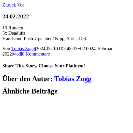
Zum
Zurück
Vor
Inhalt
springen
24.02.2022
10 Runden
5x Deadlifts
Handstand Push-Ups üben/ Kipp, Strict, Def.
Von
Tobias Zogg
|
2024-06-10T07:48:33+02:00
24. Februar
2022
|
wod
|
0 Kommentare
Share This Story, Choose Your Platform!
Facebook
LinkedIn
WhatsApp
Telegram
Tumblr
Pinterest
Vk
Xing
E-
Über den Autor:
Tobias Zogg
Mail
Ähnliche Beiträge