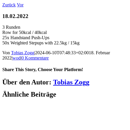
Zum
Zurück
Vor
Inhalt
springen
18.02.2022
3 Runden
Row for 50kcal / 40kcal
25x Handstand Push-Ups
50x Weighted Stepups with 22.5kg / 15kg
Von
Tobias Zogg
|
2024-06-10T07:48:33+02:00
18. Februar
2022
|
wod
|
0 Kommentare
Share This Story, Choose Your Platform!
Facebook
LinkedIn
WhatsApp
Telegram
Tumblr
Pinterest
Vk
Xing
E-
Über den Autor:
Tobias Zogg
Mail
Ähnliche Beiträge