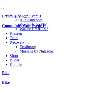
Toggle
Navigation
Angebot
Community Cup Event 1
Alle Angebote
Was ist CrossFit?
Community Cup Event 1
Was ist HYROX?
Klassen
Team
Recovery
Ernährung
Massage by Natascha
Shop
Bilder
Kontakt
Bike
Bike