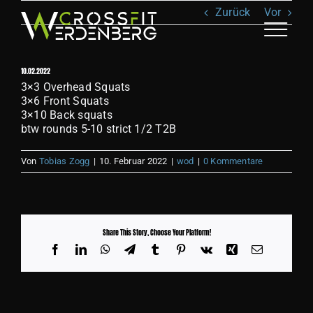
Zum
Zurück
Vor
Inhalt
springen
Toggle
Naviga
10.02.2022
ANGEBOT
3×3 Overhead Squats
3×6 Front Squats
3×10 Back squats
KLASSEN
btw rounds 5-10 strict 1/2 T2B
Von
Tobias Zogg
|
10. Februar 2022
|
wod
|
0 Kommentare
TEAM
RECOVERY
Share This Story, Choose Your Platform!
Facebook
LinkedIn
WhatsApp
Telegram
Tumblr
Pinterest
Vk
Xing
E-
SHOP
Mail
BILDER