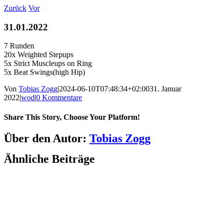
Zum
Zurück
Vor
Inhalt
springen
31.01.2022
7 Runden
20x Weighted Stepups
5x Strict Muscleups on Ring
5x Beat Swings(high Hip)
Von
Tobias Zogg
|
2024-06-10T07:48:34+02:00
31. Januar
2022
|
wod
|
0 Kommentare
Share This Story, Choose Your Platform!
Facebook
LinkedIn
WhatsApp
Telegram
Tumblr
Pinterest
Vk
Xing
E-
Über den Autor:
Tobias Zogg
Mail
Ähnliche Beiträge