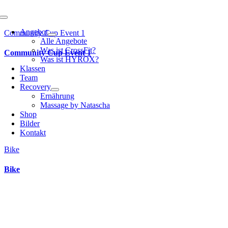
Toggle
Navigation
Angebot
Community Cup Event 1
Alle Angebote
Was ist CrossFit?
Community Cup Event 1
Was ist HYROX?
Klassen
Team
Recovery
Ernährung
Massage by Natascha
Shop
Bilder
Kontakt
Bike
Bike