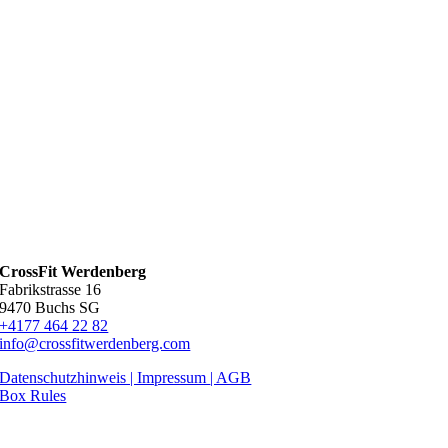
CrossFit Werdenberg
Fabrikstrasse 16
9470 Buchs SG
+4177 464 22 82
info@crossfitwerdenberg.com
Datenschutzhinweis | Impressum
| AGB
Box Rules