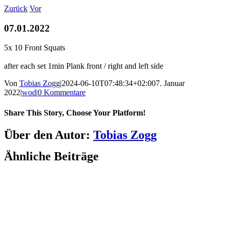
Zum
Zurück
Vor
Inhalt
springen
07.01.2022
5x 10 Front Squats
after each set 1min Plank front / right and left side
Von
Tobias Zogg
|
2024-06-10T07:48:34+02:00
7. Januar
2022
|
wod
|
0 Kommentare
Share This Story, Choose Your Platform!
Facebook
LinkedIn
WhatsApp
Telegram
Tumblr
Pinterest
Vk
Xing
E-
Über den Autor:
Tobias Zogg
Mail
Ähnliche Beiträge