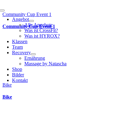
Toggle
Community Cup Event 1
Navigation
Angebot
Alle Angebote
Community Cup Event 1
Was ist CrossFit?
Was ist HYROX?
Klassen
Team
Recovery
Ernährung
Massage by Natascha
Shop
Bilder
Kontakt
Bike
Bike