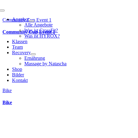
Toggle
Navigation
Angebot
Community Cup Event 1
Alle Angebote
Was ist CrossFit?
Community Cup Event 1
Was ist HYROX?
Klassen
Team
Recovery
Ernährung
Massage by Natascha
Shop
Bilder
Kontakt
Bike
Bike