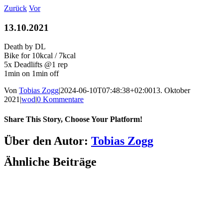
Zum
Zurück
Vor
Inhalt
springen
13.10.2021
Death by DL
Bike for 10kcal / 7kcal
5x Deadlifts @1 rep
1min on 1min off
Von
Tobias Zogg
|
2024-06-10T07:48:38+02:00
13. Oktober
2021
|
wod
|
0 Kommentare
Share This Story, Choose Your Platform!
Facebook
LinkedIn
WhatsApp
Telegram
Tumblr
Pinterest
Vk
Xing
E-
Über den Autor:
Tobias Zogg
Mail
Ähnliche Beiträge