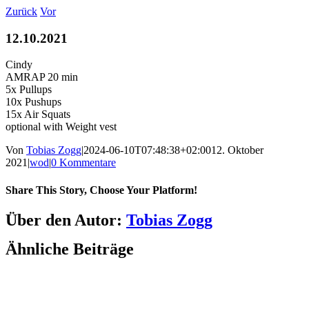
Zum
Zurück
Vor
Inhalt
springen
12.10.2021
Cindy
AMRAP 20 min
5x Pullups
10x Pushups
15x Air Squats
optional with Weight vest
Von
Tobias Zogg
|
2024-06-10T07:48:38+02:00
12. Oktober
2021
|
wod
|
0 Kommentare
Share This Story, Choose Your Platform!
Facebook
LinkedIn
WhatsApp
Telegram
Tumblr
Pinterest
Vk
Xing
E-
Über den Autor:
Tobias Zogg
Mail
Ähnliche Beiträge