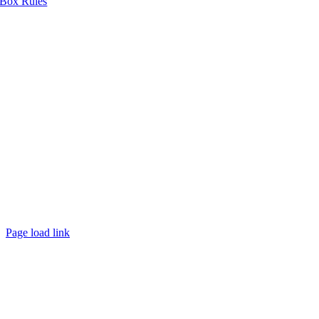
Box Rules
Page load link
Nach
oben