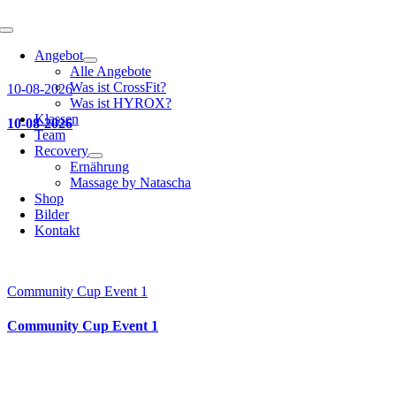
Toggle
Navigation
Angebot
Alle Angebote
Was ist CrossFit?
10-08-2026
Was ist HYROX?
Klassen
10-08-2026
Team
Recovery
Ernährung
Massage by Natascha
Shop
Bilder
Kontakt
Community Cup Event 1
Community Cup Event 1