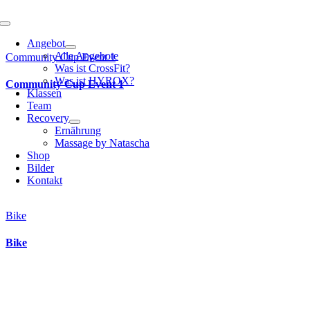
Toggle
Navigation
Angebot
Alle Angebote
Community Cup Event 1
Was ist CrossFit?
Was ist HYROX?
Community Cup Event 1
Klassen
Team
Recovery
Ernährung
Massage by Natascha
Shop
Bilder
Kontakt
Bike
Bike