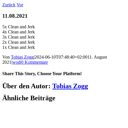
Zum
Zurück
Vor
Inhalt
springen
11.08.2021
5x Clean and Jerk
4x Clean and Jerk
3x Clean and Jerk
2x Clean and Jerk
1x Clean and Jerk
Von
Tobias Zogg
|
2024-06-10T07:48:40+02:00
11. August
2021
|
wod
|
0 Kommentare
Share This Story, Choose Your Platform!
Facebook
LinkedIn
WhatsApp
Telegram
Tumblr
Pinterest
Vk
Xing
E-
Über den Autor:
Tobias Zogg
Mail
Ähnliche Beiträge