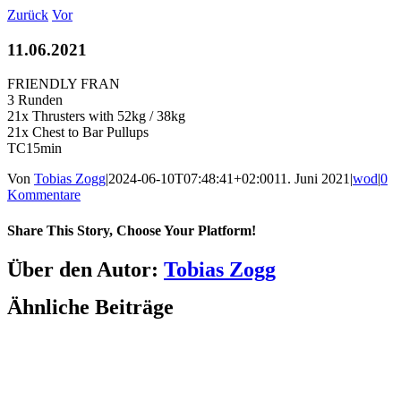
Zum
Zurück
Vor
Inhalt
springen
11.06.2021
FRIENDLY FRAN
3 Runden
21x Thrusters with 52kg / 38kg
21x Chest to Bar Pullups
TC15min
Von
Tobias Zogg
|
2024-06-10T07:48:41+02:00
11. Juni 2021
|
wod
|
0
Kommentare
Share This Story, Choose Your Platform!
Facebook
LinkedIn
WhatsApp
Telegram
Tumblr
Pinterest
Vk
Xing
E-
Über den Autor:
Tobias Zogg
Mail
Ähnliche Beiträge