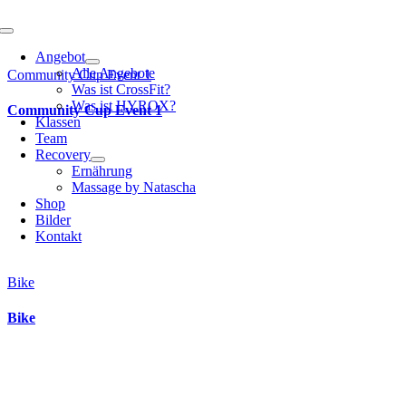
Toggle
Navigation
Angebot
Alle Angebote
Community Cup Event 1
Was ist CrossFit?
Was ist HYROX?
Community Cup Event 1
Klassen
Team
Recovery
Ernährung
Massage by Natascha
Shop
Bilder
Kontakt
Bike
Bike