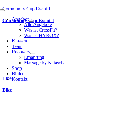
Community Cup Event 1
Toggle
Navigation
Angebot
Community Cup Event 1
Alle Angebote
Was ist CrossFit?
Was ist HYROX?
Klassen
Team
Recovery
Ernährung
Massage by Natascha
Shop
Bilder
Bike
Kontakt
Bike