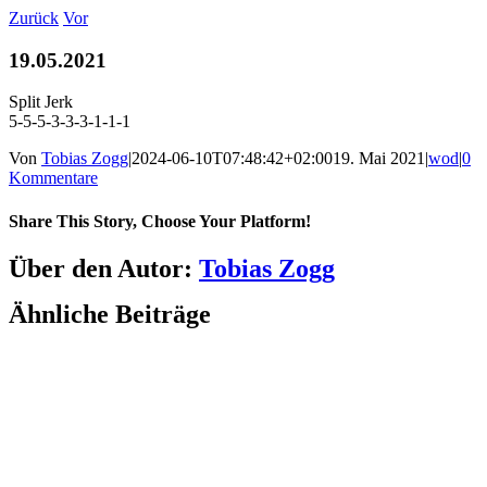
Zum
Zurück
Vor
Inhalt
springen
19.05.2021
Split Jerk
5-5-5-3-3-3-1-1-1
Von
Tobias Zogg
|
2024-06-10T07:48:42+02:00
19. Mai 2021
|
wod
|
0
Kommentare
Share This Story, Choose Your Platform!
Facebook
LinkedIn
WhatsApp
Telegram
Tumblr
Pinterest
Vk
Xing
E-
Über den Autor:
Tobias Zogg
Mail
Ähnliche Beiträge