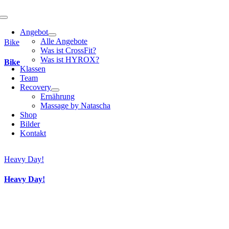
Toggle
Navigation
Angebot
Alle Angebote
Bike
Was ist CrossFit?
Was ist HYROX?
Bike
Klassen
Team
Recovery
Ernährung
Massage by Natascha
Shop
Bilder
Kontakt
Heavy Day!
Heavy Day!