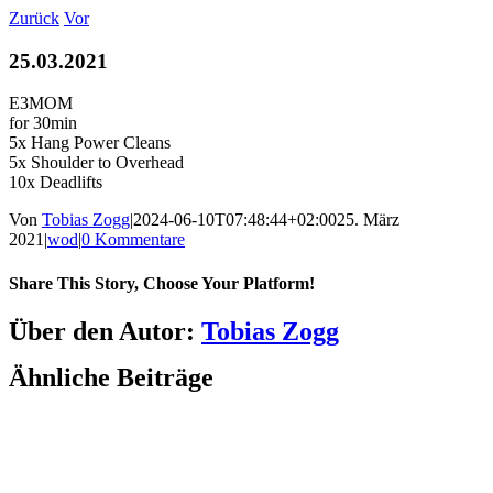
Zum
Zurück
Vor
Inhalt
springen
25.03.2021
E3MOM
for 30min
5x Hang Power Cleans
5x Shoulder to Overhead
10x Deadlifts
Von
Tobias Zogg
|
2024-06-10T07:48:44+02:00
25. März
2021
|
wod
|
0 Kommentare
Share This Story, Choose Your Platform!
Facebook
LinkedIn
WhatsApp
Telegram
Tumblr
Pinterest
Vk
Xing
E-
Über den Autor:
Tobias Zogg
Mail
Ähnliche Beiträge