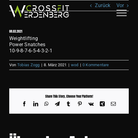
Zum
Zurück
Vor
Inhalt
springen
Toggle
Naviga
08.03.2021
ANGEBOT
Weightlifting
Power Snatches
10-9-8-7-6-5-4-3-2-1
KLASSEN
Von
Tobias Zogg
|
8. März 2021
|
wod
|
0 Kommentare
TEAM
RECOVERY
Share This Story, Choose Your Platform!
Facebook
LinkedIn
WhatsApp
Telegram
Tumblr
Pinterest
Vk
Xing
E-
Mail
SHOP
BILDER