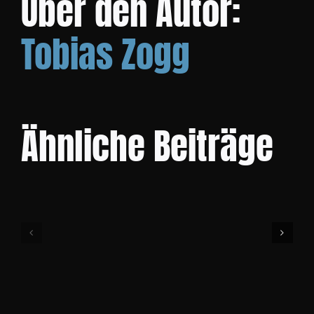
Über den Autor:
Tobias Zogg
KONTAKT
Ähnliche Beiträge
Community
Cup
Bike
Event
1