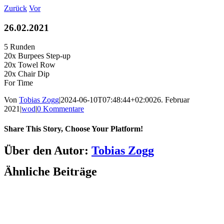
Zum
Zurück
Vor
Inhalt
springen
26.02.2021
5 Runden
20x Burpees Step-up
20x Towel Row
20x Chair Dip
For Time
Von
Tobias Zogg
|
2024-06-10T07:48:44+02:00
26. Februar
2021
|
wod
|
0 Kommentare
Share This Story, Choose Your Platform!
Facebook
LinkedIn
WhatsApp
Telegram
Tumblr
Pinterest
Vk
Xing
E-
Über den Autor:
Tobias Zogg
Mail
Ähnliche Beiträge