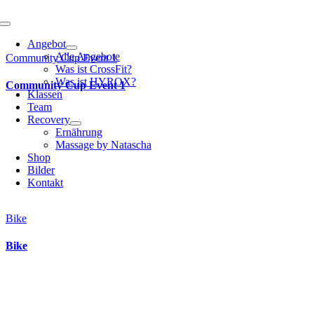
Toggle
Navigation
Angebot
Alle Angebote
Community Cup Event 1
Was ist CrossFit?
Was ist HYROX?
Community Cup Event 1
Klassen
Team
Recovery
Ernährung
Massage by Natascha
Shop
Bilder
Kontakt
Bike
Bike