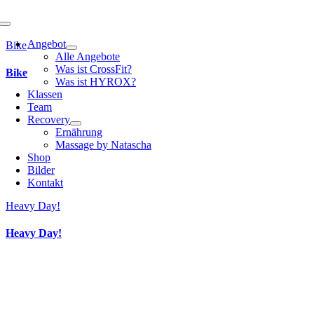
Toggle
Navigation
Angebot
Bike
Alle Angebote
Was ist CrossFit?
Bike
Was ist HYROX?
Klassen
Team
Recovery
Ernährung
Massage by Natascha
Shop
Bilder
Kontakt
Heavy Day!
Heavy Day!