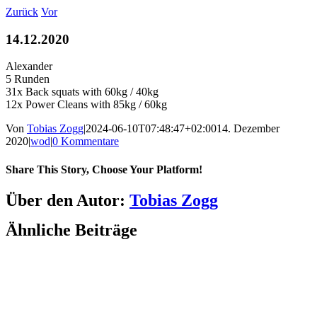
Zum
Zurück
Vor
Inhalt
springen
14.12.2020
Alexander
5 Runden
31x Back squats with 60kg / 40kg
12x Power Cleans with 85kg / 60kg
Von
Tobias Zogg
|
2024-06-10T07:48:47+02:00
14. Dezember
2020
|
wod
|
0 Kommentare
Share This Story, Choose Your Platform!
Facebook
LinkedIn
WhatsApp
Telegram
Tumblr
Pinterest
Vk
Xing
E-
Über den Autor:
Tobias Zogg
Mail
Ähnliche Beiträge