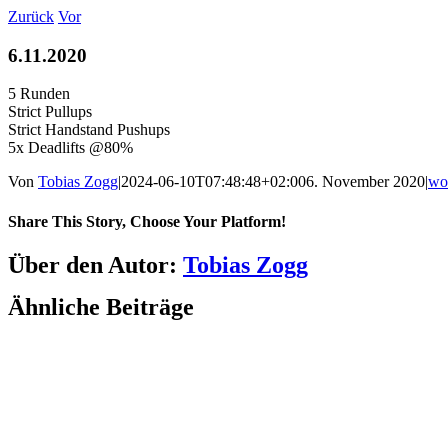
Zum
Zurück
Vor
Inhalt
springen
6.11.2020
5 Runden
Strict Pullups
Strict Handstand Pushups
5x Deadlifts @80%
Von
Tobias Zogg
|
2024-06-10T07:48:48+02:00
6. November 2020
|
wo
Share This Story, Choose Your Platform!
Facebook
LinkedIn
WhatsApp
Telegram
Tumblr
Pinterest
Vk
Xing
E-
Über den Autor:
Tobias Zogg
Mail
Ähnliche Beiträge