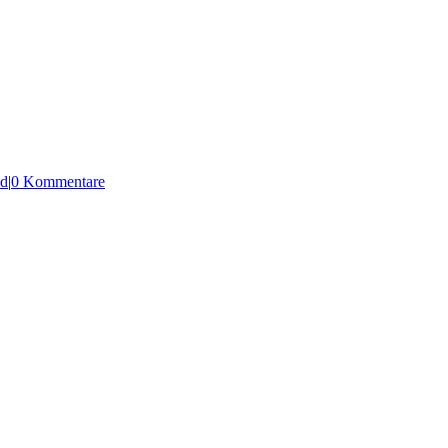
d
|
0 Kommentare