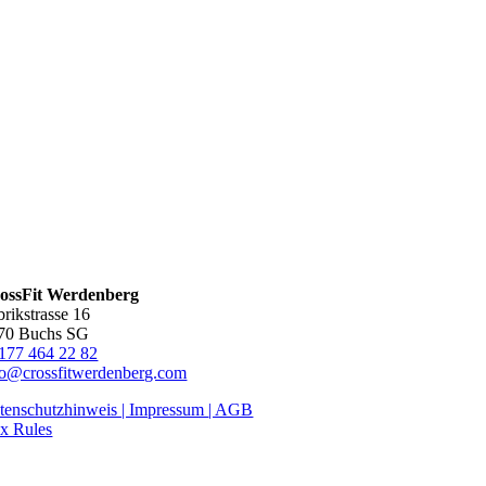
ossFit Werdenberg
brikstrasse 16
70 Buchs SG
177 464 22 82
fo@crossfitwerdenberg.com
tenschutzhinweis | Impressum
| AGB
x Rules