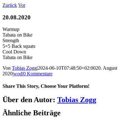
Zum
Zurück
Vor
Inhalt
springen
20.08.2020
Warmup
Tabata on Bike
Strength
5×5 Back squats
Cool Down
Tabata on Bike
Von
Tobias Zogg
|
2024-06-10T07:48:50+02:00
20. August
2020
|
wod
|
0 Kommentare
Share This Story, Choose Your Platform!
Facebook
LinkedIn
WhatsApp
Telegram
Tumblr
Pinterest
Vk
Xing
E-
Über den Autor:
Tobias Zogg
Mail
Ähnliche Beiträge