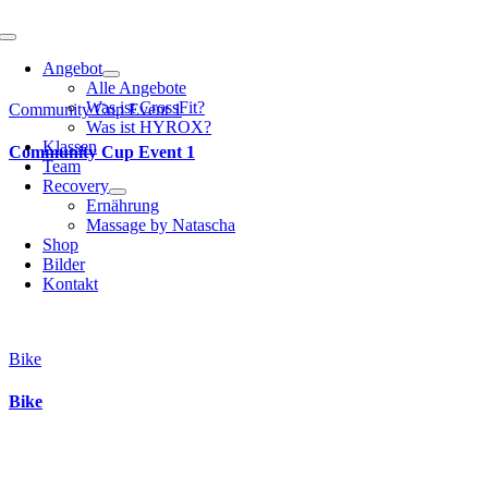
Toggle
Navigation
Angebot
Alle Angebote
Was ist CrossFit?
Community Cup Event 1
Was ist HYROX?
Klassen
Community Cup Event 1
Team
Recovery
Ernährung
Massage by Natascha
Shop
Bilder
Kontakt
Bike
Bike