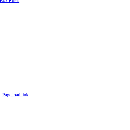
Box Rules
Page load link
Nach
oben