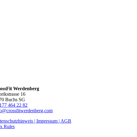
ossFit Werdenberg
brikstrasse 16
70 Buchs SG
177 464 22 82
fo@crossfitwerdenberg.com
tenschutzhinweis | Impressum
| AGB
x Rules