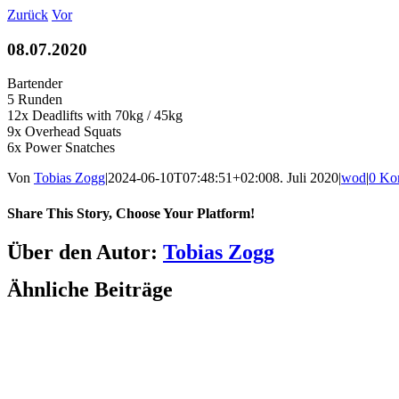
Zum
Zurück
Vor
Inhalt
springen
08.07.2020
Bartender
5 Runden
12x Deadlifts with 70kg / 45kg
9x Overhead Squats
6x Power Snatches
Von
Tobias Zogg
|
2024-06-10T07:48:51+02:00
8. Juli 2020
|
wod
|
0 Ko
Share This Story, Choose Your Platform!
Facebook
LinkedIn
WhatsApp
Telegram
Tumblr
Pinterest
Vk
Xing
E-
Über den Autor:
Tobias Zogg
Mail
Ähnliche Beiträge