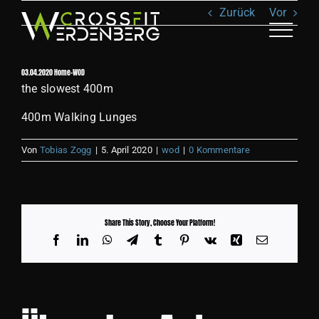
Zum
Zurück
Vor
Inhalt
springen
Toggle
Naviga
03.04.2020 Home-WOD
ANGEBOT
the slowest 400m
400m Walking Lunges
KLASSEN
Von
Tobias Zogg
|
5. April 2020
|
wod
|
0 Kommentare
TEAM
RECOVERY
Share This Story, Choose Your Platform!
Facebook
LinkedIn
WhatsApp
Telegram
Tumblr
Pinterest
Vk
Xing
E-
Mail
SHOP
BILDER