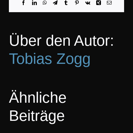
Facebook
LinkedIn
WhatsApp
Telegram
Tumblr
Pinterest
Vk
Xing
E-
Mail
KO
Über den Autor:
Tobias Zogg
Ähnliche
Beiträge