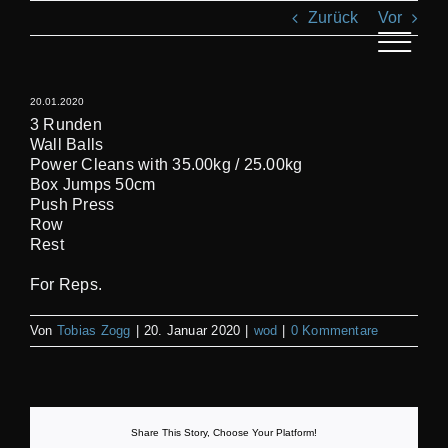
Zum
Zurück
Vor
Inhalt
springen
Toggle
Navigat
20.01.2020
AN
3 Runden
Wall Balls
Power Cleans with 35.00kg / 25.00kg
KL
Box Jumps 50cm
Push Press
Row
T
Rest
For Reps.
REC
Von
Tobias Zogg
|
20. Januar 2020
|
wod
|
0 Kommentare
S
Share This Story, Choose Your Platform!
BI